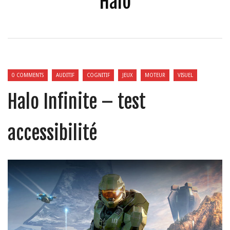
Halo
0 COMMENTS
AUDITIF
COGNITIF
JEUX
MOTEUR
VISUEL
Halo Infinite – test
accessibilité