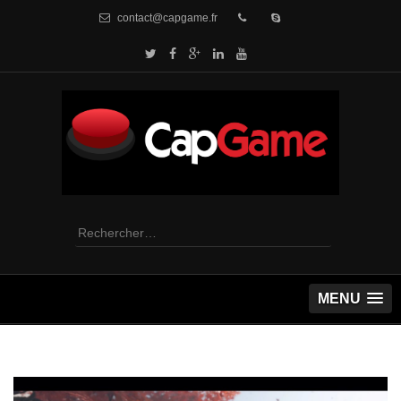
contact@capgame.fr
Rechercher :
MENU