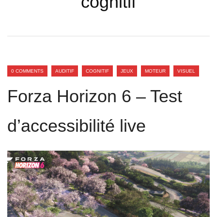
cognitif
0 COMMENTS
AUDITIF
COGNITIF
JEUX
MOTEUR
VISUEL
Forza Horizon 6 – Test
d’accessibilité live