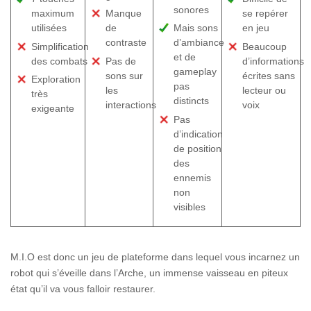
sonores
maximum
Manque
se repérer
utilisées
de
Mais sons
en jeu
contraste
d’ambiance
Simplification
Beaucoup
et de
des combats
Pas de
d’informations
gameplay
sons sur
écrites sans
Exploration
pas
les
lecteur ou
très
distincts
interactions
voix
exigeante
Pas
d’indication
de position
des
ennemis
non
visibles
M.I.O est donc un jeu de plateforme dans lequel vous incarnez un
robot qui s’éveille dans l’Arche, un immense vaisseau en piteux
état qu’il va vous falloir restaurer.