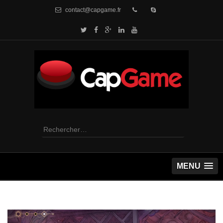
contact@capgame.fr
Rechercher :
MENU