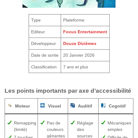
Type
Plateforme
Editeur
Focus Entertainment
Développeur
Douze Dizièmes
Date de sortie
20 Janvier 2026
Classification
7 ans et plus
Les points importants par axe d’accessibilité
Moteur
Visuel
Auditif
Cognitif
Remapping
Pas de
Réglage
Mécaniques
(limité)
couleurs
des
simples
gênantes
sources
7 touches
Difficile de