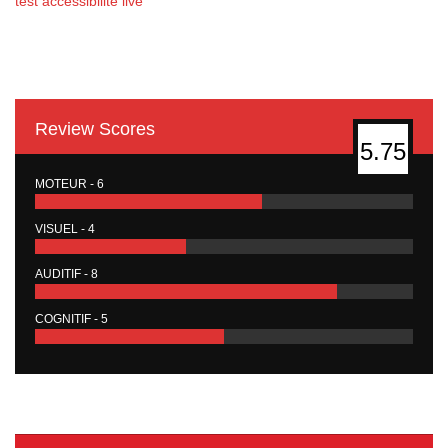
test accessibilité live
Review Scores
5.75
MOTEUR - 6
VISUEL - 4
AUDITIF - 8
COGNITIF - 5