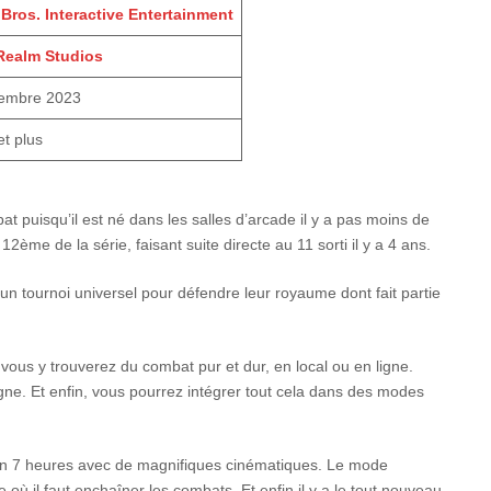
Bros. Interactive Entertainment
Realm Studios
tembre 2023
et plus
 puisqu’il est né dans les salles d’arcade il y a pas moins de
2ème de la série, faisant suite directe au 11 sorti il y a 4 ans.
un tournoi universel pour défendre leur royaume dont fait partie
vous y trouverez du combat pur et dur, en local ou en ligne.
gne. Et enfin, vous pourrez intégrer tout cela dans des modes
ron 7 heures avec de magnifiques cinématiques. Le mode
 où il faut enchaîner les combats. Et enfin il y a le tout nouveau