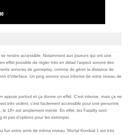
ur se rendre accessible. Notamment aux joueurs qui ont une
 en effet possible de régler très en détail l’aspect sonore des
léments sonores de gameplay, comme de gérer la distance de
ations d’interface. Un ping sonore vous informe de votre niveau de
 on appuie partout et ça donne un effet. C’est intense, mais ça ne
st très violent, c’est facilement accessible pour une personne
, le 18+ est amplement mérité. En effet, les Fatality sont
ng et pas d’options pour les estomper.
 du fun entre amis de même niveau. Mortal Kombat 1 est très