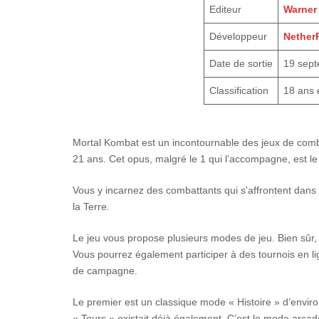
Editeur
Warner 
Développeur
Nether
Date de sortie
19 sep
Classification
18 ans 
Mortal Kombat est un incontournable des jeux de combat
21 ans. Cet opus, malgré le 1 qui l’accompagne, est le 1
Vous y incarnez des combattants qui s’affrontent dans 
la Terre.
Le jeu vous propose plusieurs modes de jeu. Bien sûr, 
Vous pourrez également participer à des tournois en li
de campagne.
Le premier est un classique mode « Histoire » d’envi
« Tours » existait déjà également. C’est le mode arcade