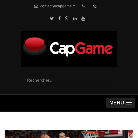
contact@capgame.fr
Rechercher :
MENU