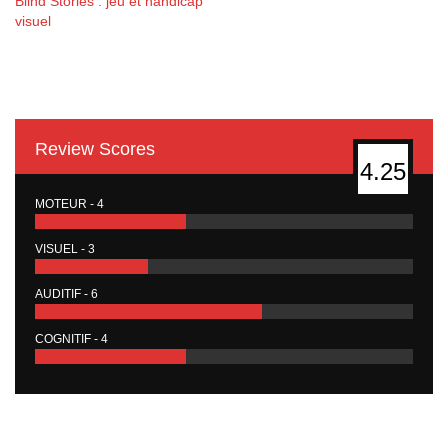
Blind Stories : jeu et handicap
visuel
Review Scores
4.25
MOTEUR - 4
VISUEL - 3
AUDITIF - 6
COGNITIF - 4