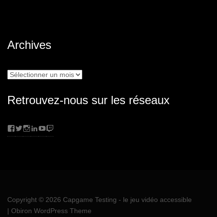
Archives
Archives
Retrouvez-nous sur les réseaux
Facebook
Twitter
Instagram
LinkedIn
YouTube
Twitch
Copyright © 2026
Capgame Testing
- le jeu vidéo accessible
|
Obiron WordPress Theme