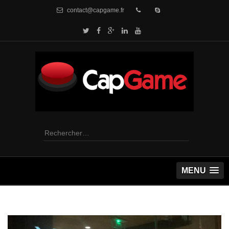
contact@capgame.fr
Rechercher :
MENU