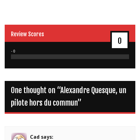
Review Scores
0
- 0
One thought on “
Alexandre Quesque, un
pilote hors du commun
”
Cad
says: