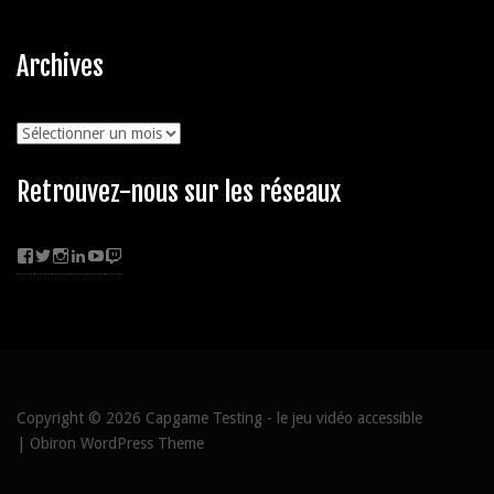
Archives
Archives
Retrouvez-nous sur les réseaux
Facebook
Twitter
Instagram
LinkedIn
YouTube
Twitch
Copyright © 2026
Capgame Testing
- le jeu vidéo accessible
|
Obiron WordPress Theme