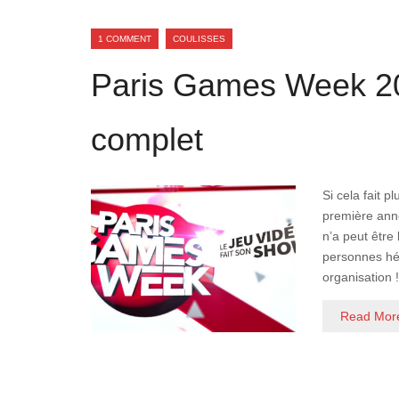
1 COMMENT
COULISSES
Paris Games Week 2
complet
Si cela fait 
première ann
n’a peut être
personnes héb
organisation 
Read Mor