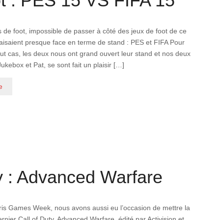
t : PES 15 VS FIFA 15
 de foot, impossible de passer à côté des jeux de foot de ce
faisaient presque face en terme de stand : PES et FIFA Pour
tout cas, les deux nous ont grand ouvert leur stand et nos deux
Jukebox et Pat, se sont fait un plaisir […]
e
y : Advanced Warfare
ris Games Week, nous avons aussi eu l’occasion de mettre la
ernier Call of Duty, Advanced Warfare, édité par Activision et