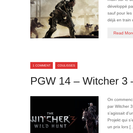
développé pa
sauf pour les
déjà en train
Read Mor
1 COMMENT
COULISSES
PGW 14 – Witcher 3 –
On commence 
par Witcher 3
s’agissait d’
Projekt qui s’
un prix lors [