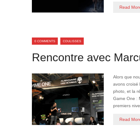
Read Mor
0 COMMENTS
COULISSES
Rencontre avec Mar
Alors que no
avons croisé 
photo, et la 
Game One : M
premiers niv
Read Mor