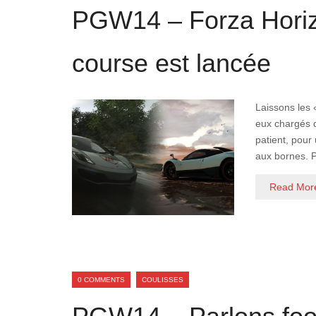
PGW14 – Forza Horizo
course est lancée
Laissons les 
eux chargés de
patient, pour 
aux bornes. P
Read Mor
0 COMMENTS
COULISSES