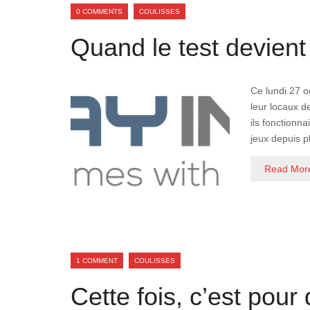
0 COMMENTS
COULISSES
Quand le test devient
Ce lundi 27 o
leur locaux 
ils fonction
jeux depuis p
Read Mor
1 COMMENT
COULISSES
Cette fois, c’est pour