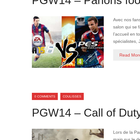
PGW14 – Parlons foo
Avec nos fans
salon qui se 
l’accueil en 
spécialistes, 
Read Mor
0 COMMENTS
COULISSES
PGW14 – Call of Dut
Lors de la Pa
main sur le d