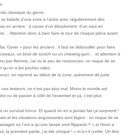
n.
nds classique du genre.
n se balade d’une zone à l’autre avec régulièrement des
pas en arrière : à cause d’un éboulement, d’un saut en
r… Attention donc à bien faire le tour de chaque pièce avant
c Gyver » pour les anciens : il faut se débrouiller pour faire
ciseaux, un bout de scotch ou un chewing-gum… et attention à
enu par flemme, car vu le peu de ressources, on risque de se
et qu’on a les poches vides.
souci, on reprend au début de la zone, autrement dit juste
r nos testeurs, ce n’est pas plus mal. Moins le monde est
dre ou de passer à côté de l’essentiel et ça, c’est plus
t un survival horror. Et quand on en a jamais fait ça surprend !
ée et les situations angoissantes sont légion : on risque de se
ssages où l’ont a qu’une lampe sont flippants !! » et Nono a
 la première partie, j’ai été choqué ! » m’a-t-il confié. Un titre