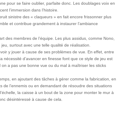
 pour se faire oublier, parfaite donc. Les doublages voix en
rcent l’immersion dans l’histoire.
bruit sinistre des « claqueurs » en fait encore frissonner plus
semble et contribue grandement à instaurer l’ambiance
part des membres de l’équipe. Les plus assidus, comme Nono,
eu, surtout avec une telle qualité de réalisation.
voir y jouer à cause de ses problèmes de vue. En effet, entre
la nécessité d’avancer en finesse font que ce style de jeu est
on a pas une bonne vue ou du mal à maîtriser les sticks
 temps, en ajoutant des tâches à gérer comme la fabrication, en
ts de l’ennemis ou en demandant de résoudre des situations
’échelle, la caisse à un bout de la zone pour monter le mur à
donc désintéressé à cause de cela.