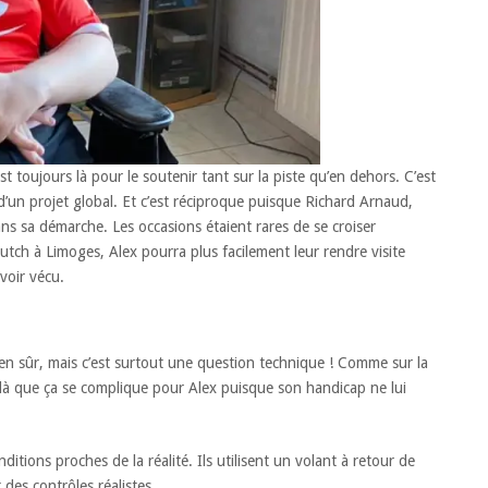
st toujours là pour le soutenir tant sur la piste qu’en dehors. C’est
e d’un projet global. Et c’est réciproque puisque Richard Arnaud,
s sa démarche. Les occasions étaient rares de se croiser
lutch à Limoges, Alex pourra plus facilement leur rendre visite
avoir vécu.
bien sûr, mais c’est surtout une question technique ! Comme sur la
st là que ça se complique pour Alex puisque son handicap ne lui
itions proches de la réalité. Ils utilisent un volant à retour de
 des contrôles réalistes.