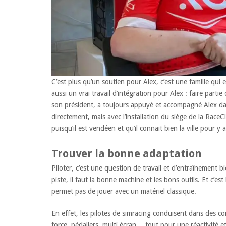
C’est plus qu’un soutien pour Alex, c’est une famille qui e
aussi un vrai travail d’intégration pour Alex : faire parti
son président, a toujours appuyé et accompagné Alex dan
directement, mais avec l’installation du siège de la RaceC
puisqu’il est vendéen et qu’il connait bien la ville pour y 
Trouver la bonne adaptation
Piloter, c’est une question de travail et d’entraînement 
piste, il faut la bonne machine et les bons outils. Et c’e
permet pas de jouer avec un matériel classique.
En effet, les pilotes de simracing conduisent dans des cond
force, pédaliers, multi écran… tout pour une réactivité et