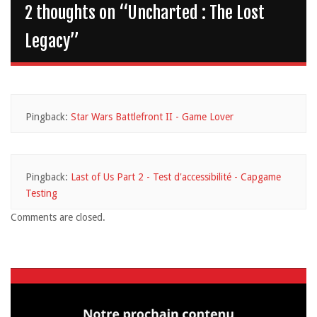
2 thoughts on “
Uncharted : The Lost
Legacy
”
Pingback:
Star Wars Battlefront II - Game Lover
Pingback:
Last of Us Part 2 - Test d'accessibilité - Capgame
Testing
Comments are closed.