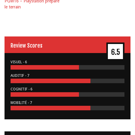
PGW16 – Playstation prépare
le terrain
Review Scores
6.5
VISUEL - 6
AUDITIF - 7
COGNITIF - 6
MOBILITÉ - 7